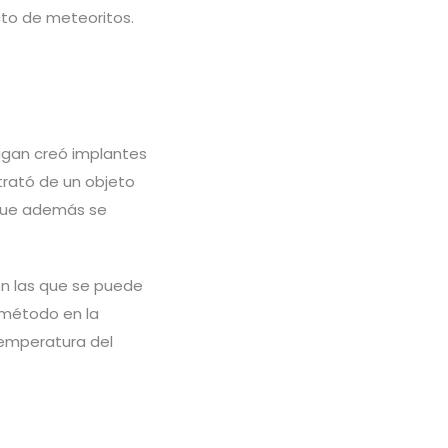
cto de meteoritos.
higan creó implantes
 trató de un objeto
 que además se
on las que se puede
e método en la
temperatura del