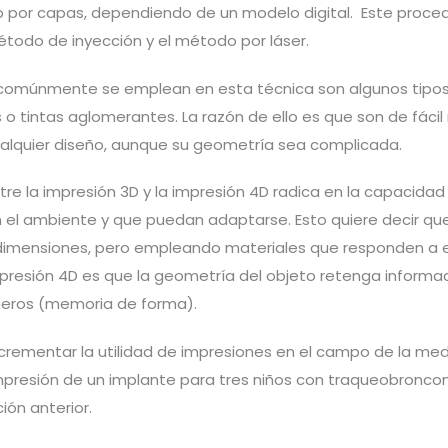
o por capas, dependiendo de un modelo digital. Este proce
todo de inyección y el método por láser.
 comúnmente se emplean en esta técnica son algunos tipos 
 o tintas aglomerantes. La razón de ello es que son de fácil
ualquier diseño, aunque su geometría sea complicada.
tre la impresión 3D y la impresión 4D radica en la capacidad
 el ambiente y que puedan adaptarse. Esto quiere decir que
 dimensiones, pero empleando materiales que responden a 
mpresión 4D es que la geometría del objeto retenga informac
ímeros (memoria de forma).
crementar la utilidad de impresiones en el campo de la medi
presión de un implante para tres niños con traqueobronco
ión anterior.