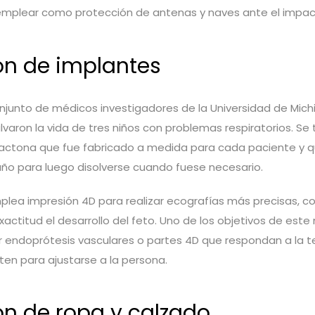
emplear como protección de antenas y naves ante el impa
ón de implantes
conjunto de médicos investigadores de la Universidad de Mic
lvaron la vida de tres niños con problemas respiratorios. Se
lactona que fue fabricado a medida para cada paciente y
ño para luego disolverse cuando fuese necesario.
lea impresión 4D para realizar ecografías más precisas, c
actitud el desarrollo del feto. Uno de los objetivos de est
r endoprótesis vasculares o partes 4D que respondan a la 
aten para ajustarse a la persona.
ón de ropa y calzado