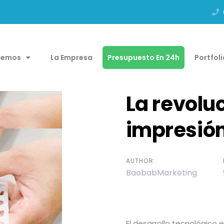
cemos
La Empresa
Presupuesto En 24h
Portfol
La revoluc
impresió
AUTHOR:
BaobabMarketing
El desarrollo tecnológico