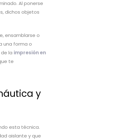
minado. Al ponerse
s, dichos objetos
se, ensamblarse o
ra una forma o
 de la
impresión en
ue te
náutica y
ndo esta técnica.
dad aislante y que