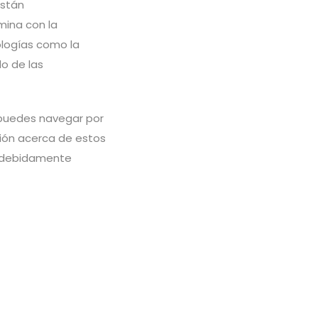
están
mina con la
ologías como la
o de las
 puedes navegar por
ión acerca de estos
y debidamente