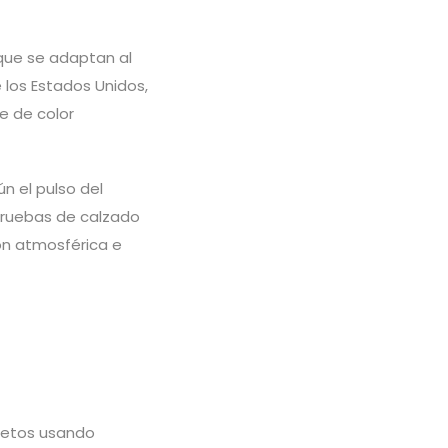
 que se adaptan al
 los Estados Unidos,
 de color
n el pulso del
pruebas de calzado
ón atmosférica e
bjetos usando