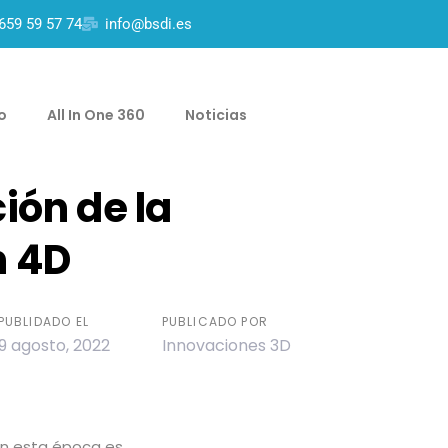
659 59 57 74
info@bsdi.es
io
All In One 360
Noticias
ión de la
n 4D
PUBLIDADO EL
PUBLICADO POR
9 agosto, 2022
Innovaciones 3D
 en esta época es