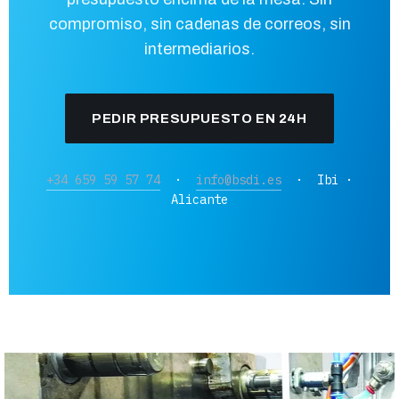
compromiso, sin cadenas de correos, sin
intermediarios.
PEDIR PRESUPUESTO EN 24H
+34 659 59 57 74
·
info@bsdi.es
·
Ibi ·
Alicante