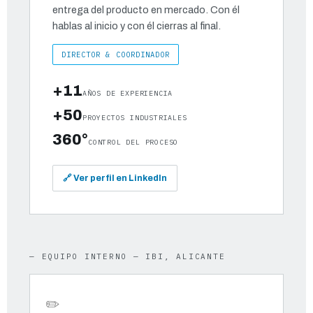
entrega del producto en mercado. Con él
hablas al inicio y con él cierras al final.
DIRECTOR & COORDINADOR
+11
AÑOS DE EXPERIENCIA
+50
PROYECTOS INDUSTRIALES
360°
CONTROL DEL PROCESO
🔗 Ver perfil en LinkedIn
— EQUIPO INTERNO — IBI, ALICANTE
✏️