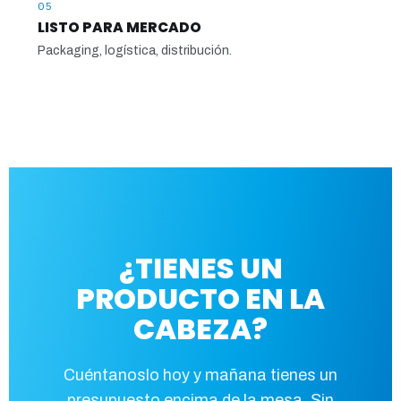
05
LISTO PARA MERCADO
Packaging, logística, distribución.
¿TIENES UN
PRODUCTO EN LA
CABEZA?
Cuéntanoslo hoy y mañana tienes un
presupuesto encima de la mesa. Sin