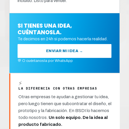
incluido. Listo para vender.
SI TIENES UNA IDEA,
CUÉNTANOSLA.
Te decimos en 24h si podemos hacerla realidad.
ENVIAR MI IDEA →
💬 O cuéntanosla por WhatsApp
⚡
LA DIFERENCIA CON OTRAS EMPRESAS
Otras empresas te ayudan a gestionar tu idea,
pero luego tienen que subcontratar el diseño, el
prototipo y la fabricación. En BSDI lo hacemos
todo nosotros.
Un solo equipo. De la idea al
producto fabricado.