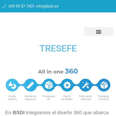
659 59 57 74
info@bsdi.es
Presupuesto En 24h
Lo Que Hacemos
La Empresa
All In One 360
TRESEFE
En
BSDI
integramos el diseño 360 que abarca