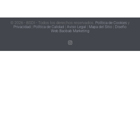
© 2026 - BSDI - Todos los derechos reservados.
Política de Cookies
y
Privacidad
|
Política de Calidad
|
Aviso Legal
|
Mapa del Sitio
|
Diseño
Web Baobab Marketing