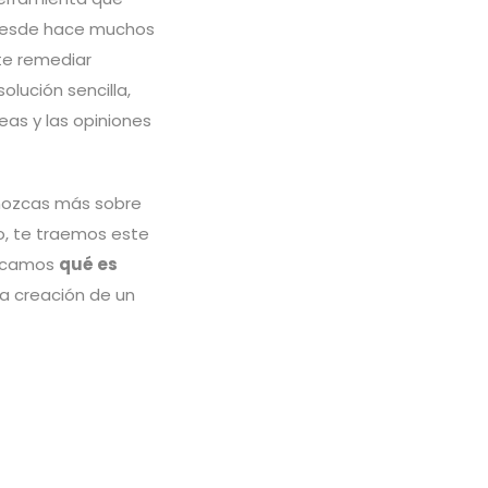
esde hace muchos
te remediar
lución sencilla,
as y las opiniones
nozcas más sobre
o, te traemos este
licamos
qué es
la creación de un