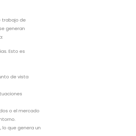
e trabajo de
 se generan
a:
ias. Esto es
nto de vista
ituaciones
dos o el mercado
ntorno.
, lo que genera un