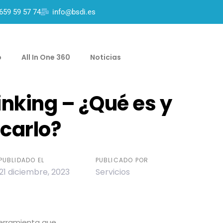
659 59 57 74
info@bsdi.es
o
All In One 360
Noticias
inking – ¿Qué es y
carlo?
PUBLIDADO EL
PUBLICADO POR
21 diciembre, 2023
Servicios
herramienta que