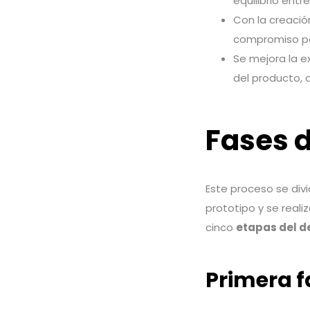
equilibrio entr
Con la creació
compromiso po
Se mejora la ex
del producto, 
Fases d
Este proceso se divi
prototipo y se real
cinco
etapas del de
Primera f