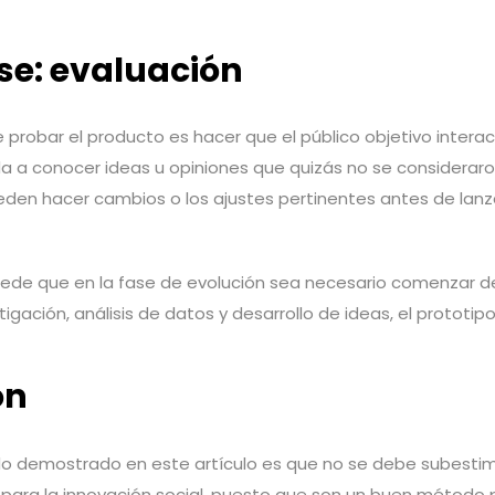
se: evaluación
probar el producto es hacer que el público objetivo interac
da a conocer ideas u opiniones que quizás no se consideraro
den hacer cambios o los ajustes pertinentes antes de lanza
ede que en la fase de evolución sea necesario comenzar de
tigación, análisis de datos y desarrollo de ideas, el prototi
ón
o demostrado en este artículo es que no se debe subestim
para la innovación social, puesto que son un buen método 