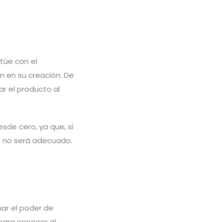
túe con el
n en su creación. De
r el producto al
sde cero, ya que, si
po no será adecuado.
ar el poder de
para conocer al