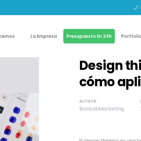
acemos
La Empresa
Presupuesto En 24h
Portfoli
Design th
cómo apli
AUTHOR:
BaobabMarketing
El design thinking es una 