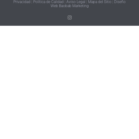
Privacidad
|
Política de Calidad
|
Aviso Legal
|
Mapa del Sitio
|
Diseño
Web Baobab Marketing