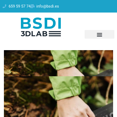
659 59 57 74
info@bsdi.es