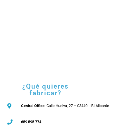
¿Qué quieres
fabricar?
Central Office:
Calle Huelva, 27 – 03440 - iBI Alicante
659 595 774