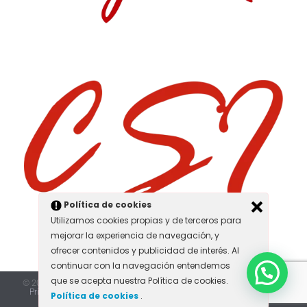
Hola 👋
Política de cookies
¿En qué podemos ayudarte?
Utilizamos cookies propias y de terceros para
mejorar la experiencia de navegación, y
ofrecer contenidos y publicidad de interés. Al
continuar con la navegación entendemos
Abrir chat
que se acepta nuestra Política de cookies.
© 2026 - BSDI - Todos los derechos reservados.
Política de Cookies
y
Privacidad
|
Política de Calidad
|
Aviso Legal
|
Mapa del Sitio
|
Diseño
Política de cookies
.
Web Baobab Marketing