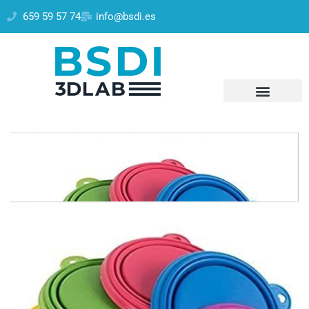
659 59 57 74
info@bsdi.es