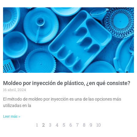
Moldeo por inyección de plástico, ¿en qué consiste?
16 abril, 2024
El método de moldeo por inyección es una de las opciones más
utilizadas en la
Leer más »
1
2
3
4
5
6
7
8
9
10