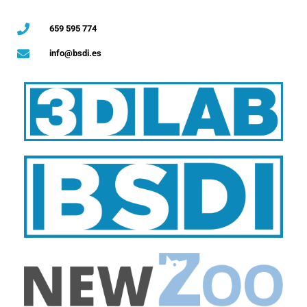
659 595 774
info@bsdi.es