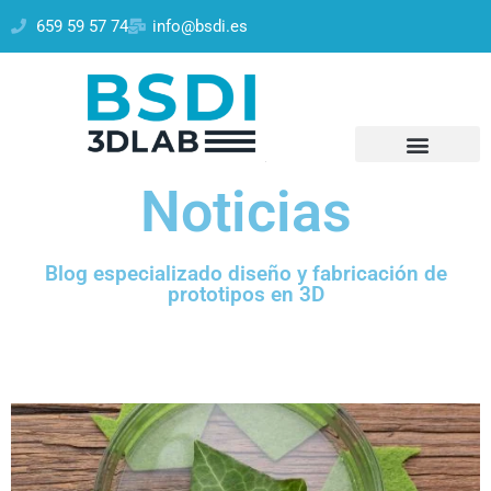
659 59 57 74
info@bsdi.es
Noticias
Blog especializado diseño y fabricación de
prototipos en 3D