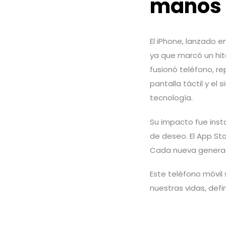
manos
El iPhone, lanzado e
ya que marcó un hit
fusionó teléfono, re
pantalla táctil y e
tecnología.
Su impacto fue insta
de deseo. El App St
Cada nueva generaci
Este teléfono móvil
nuestras vidas, def