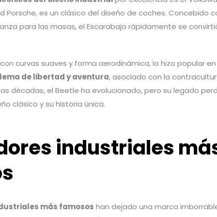
nd Porsche, es un clásico del diseño de coches. Concebido 
ianza para las masas, el Escarabajo rápidamente se convirt
.
, con curvas suaves y forma aerodinámica, lo hizo popular e
ema de libertad y aventura
, asociado con la contracultu
e las décadas, el Beetle ha evolucionado, pero su legado perd
ño clásico y su historia única.
dores industriales má
os
ndustriales más famosos
han dejado una marca imborrable