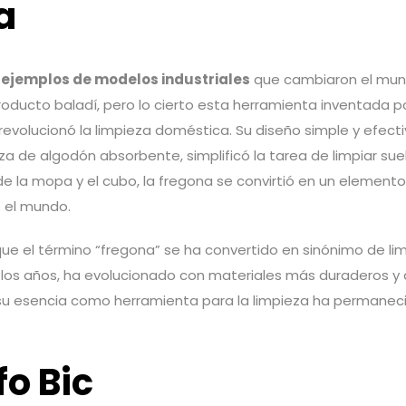
a
ejemplos de modelos industriales
que cambiaron el mund
oducto baladí, pero lo cierto esta herramienta inventada p
revolucionó la limpieza doméstica. Su diseño simple y efecti
za de algodón absorbente, simplificó la tarea de limpiar s
e la mopa y el cubo, la fregona se convirtió en un elemento
o el mundo.
que el término “fregona” se ha convertido en sinónimo de lim
de los años, ha evolucionado con materiales más duraderos y
su esencia como herramienta para la limpieza ha permanec
fo Bic