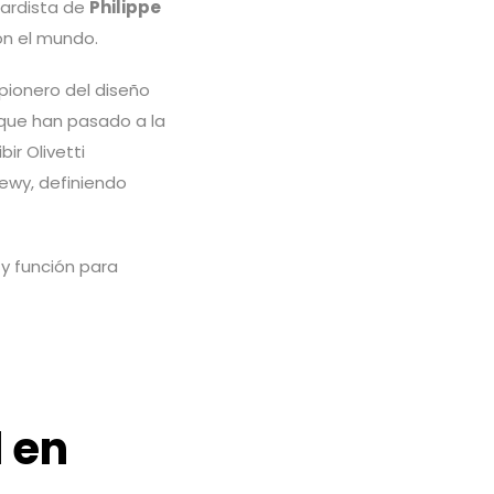
uardista de
Philippe
on el mundo.
 pionero del diseño
 que han pasado a la
ir Olivetti
ewy, definiendo
 y función para
l en