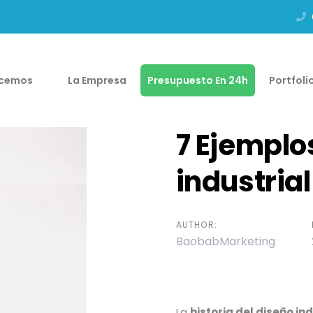
acemos
La Empresa
Presupuesto En 24h
Portfoli
7 Ejemplo
industria
AUTHOR:
BaobabMarketing
La
historia del diseño ind