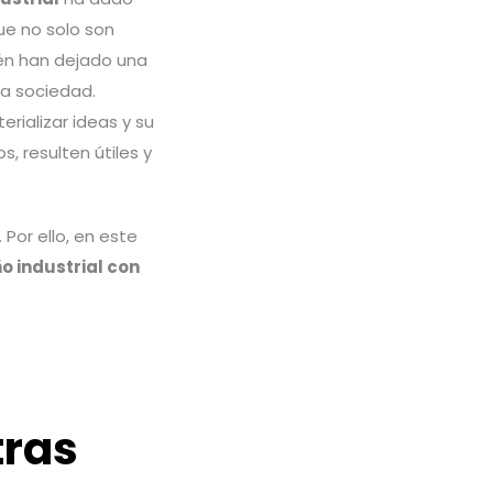
ue no solo son
én han dejado una
ra sociedad.
rializar ideas y su
, resulten útiles y
Por ello, en este
o industrial con
tras