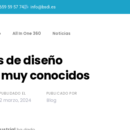
659 59 57 74
info@bsdi.es
o
All In One 360
Noticias
s de diseño
l muy conocidos
PUBLIDADO EL
PUBLICADO POR
2 marzo, 2024
Blog
ustrial
ha dado