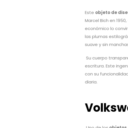
Este
objeto de dise
Marcel Bich en 1950,
económico lo convir
las plumas estilográ
suave y sin mancha
Su cuerpo transpar
escritura. Este inge
con su funcionalidad
diaria.
Volksw
Uno de los
objetos 