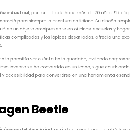
ño industrial
, perdura desde hace más de 70 años. El bolígr
 cambió para siempre la escritura cotidiana. Su diseño simpl
tió en un objeto omnipresente en oficinas, escuelas y hog
ficas complicadas y los lápices desafilados, ofrecía una exp
s.
ente permitía ver cuánta tinta quedaba, evitando sorpresas
nioso invento se ha convertido en un ícono, sigue cautivando
 y accesibilidad para convertirse en una herramienta esenci
agen Beetle
icónicos del diseño industrial
por excelencia es el Volksw