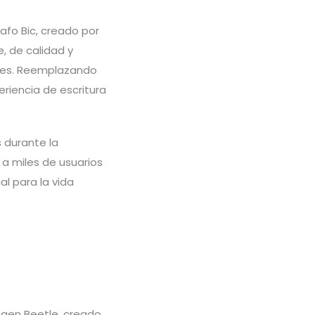
afo Bic, creado por
e, de calidad y
ares. Reemplazando
eriencia de escritura
 durante la
 a miles de usuarios
al para la vida
agen Beetle, creado