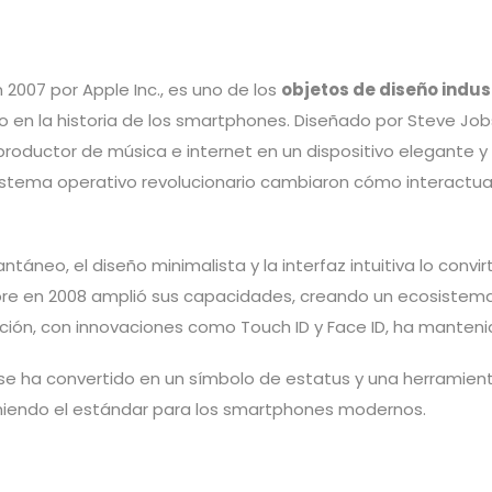
n 2007 por Apple Inc., es uno de los
objetos de diseño indu
o en la historia de los smartphones. Diseñado por Steve Job
productor de música e internet en un dispositivo elegante y 
l sistema operativo revolucionario cambiaron cómo interactu
ntáneo, el diseño minimalista y la interfaz intuitiva lo convi
ore en 2008 amplió sus capacidades, creando un ecosistema
ón, con innovaciones como Touch ID y Face ID, ha mantenid
 se ha convertido en un símbolo de estatus y una herramien
iniendo el estándar para los smartphones modernos.